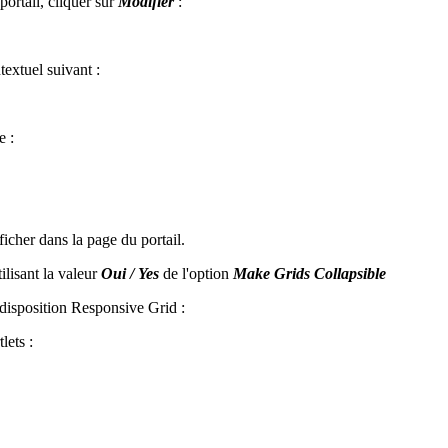
ortail, cliquer sur
Modifier
:
textuel suivant :
e :
ficher dans la page du portail.
ilisant la valeur
Oui / Yes
de l'option
Make Grids Collapsible
isposition Responsive Grid :
lets :