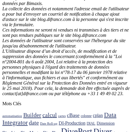
données par Bimaxis.
La collecte des données et notamment l'adresse email de l'utilisateur
a pour but d'envoyer un courriel de notification à chaque ajout
d'astuce sur le site blog.difrance.com à la personne qui s'est inscrite
via le formulaire.
Ces informations ne seront ni vendues ni transmises à des tiers et ne
sont pas rendues publiques sur le site blog.difrance.com
Les données de l'utilisateur sont conservées sur l'hébergeur du site
jusqu'au désabonnement de l'utilisateur.
L'Utilisateur dispose d’un droit d’accès, de modification et de
suppression des données le concernant (conformément à la "Loi
n°2004-801 du 6 août 2004, Loi relative à la protection des
personnes physiques à l'égard des traitements de données
personnelles et modifiant la loi n°78-17 du 06 janvier 1978 relative
à l'informatique, aux fichiers et aux libertés" et conformément au
Règlement Général sur la Protection des Données entré en vigueur
le 25 mai 2018). Pour cela, la demande doit être effectuée auprès de
contact[at]difrance.com ou par téléphone au +33 1 49 49 02 23.
Mots Clés
Data
Builder
calcul
cBase
cplan
colonne
automatisation
cartes
Integrator
date
DI-Production
Dimension
DIAL
Date Roll-up
DivePort
Diver