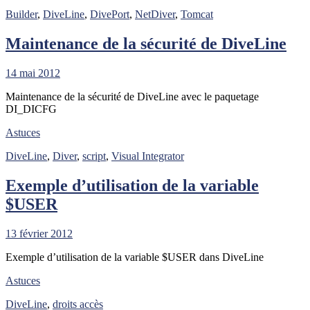
Builder
,
DiveLine
,
DivePort
,
NetDiver
,
Tomcat
Maintenance de la sécurité de DiveLine
14 mai 2012
Maintenance de la sécurité de DiveLine avec le paquetage
DI_DICFG
Astuces
DiveLine
,
Diver
,
script
,
Visual Integrator
Exemple d’utilisation de la variable
$USER
13 février 2012
Exemple d’utilisation de la variable $USER dans DiveLine
Astuces
DiveLine
,
droits accès