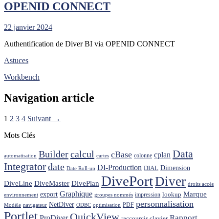
OPENID CONNECT
22 janvier 2024
Authentification de Diver BI via OPENID CONNECT
Astuces
Workbench
Navigation article
1
2
3
4
Suivant →
Mots Clés
Data
Builder
calcul
cBase
cplan
colonne
automatisation
cartes
Integrator
date
DI-Production
Dimension
DIAL
Date Roll-up
DivePort
Diver
DiveLine
DiveMaster
DivePlan
droits accès
Graphique
Marque
export
lookup
impression
environnement
groupes nommés
personnalisation
NetDiver
PDF
Modèle
navigateur
ODBC
optimisation
Portlet
QuickView
ProDiver
Rapport
raccourcis clavier