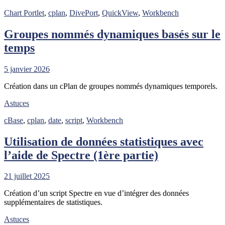
Chart Portlet
,
cplan
,
DivePort
,
QuickView
,
Workbench
Groupes nommés dynamiques basés sur le
temps
5 janvier 2026
Création dans un cPlan de groupes nommés dynamiques temporels.
Astuces
cBase
,
cplan
,
date
,
script
,
Workbench
Utilisation de données statistiques avec
l’aide de Spectre (1ère partie)
21 juillet 2025
Création d’un script Spectre en vue d’intégrer des données
supplémentaires de statistiques.
Astuces