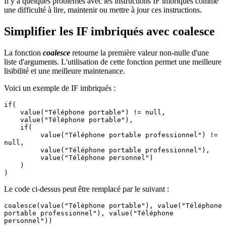
Il y a quelques problèmes avec les instructions IF imbriqués comme
une difficulté à lire, maintenir ou mettre à jour ces instructions.
Simplifier les IF imbriqués avec coalesce
La fonction
coalesce
retourne la première valeur non-nulle d'une
liste d'arguments. L'utilisation de cette fonction permet une meilleure
lisibilité et une meilleure maintenance.
Voici un exemple de IF imbriqués :
if(

    value("Téléphone portable") != null,

    value("Téléphone portable"),

    if(

         value("Téléphone portable professionnel") != 
null,

         value("Téléphone portable professionnel"),

         value("Téléphone personnel")

    )

)
Le code ci-dessus peut être remplacé par le suivant :
coalesce(value("Téléphone portable"), value("Téléphone 
portable professionnel"), value("Téléphone 
personnel"))