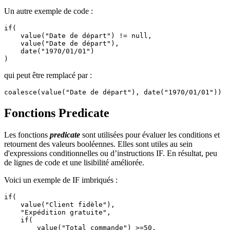
Un autre exemple de code :
if(

    value("Date de départ") != null,

    value("Date de départ"),

    date("1970/01/01")

)
qui peut être remplacé par :
coalesce(value("Date de départ"), date("1970/01/01"))
Fonctions Predicate
Les fonctions
predicate
sont utilisées pour évaluer les conditions et
retournent des valeurs booléennes. Elles sont utiles au sein
d'expressions conditionnelles ou d’instructions IF. En résultat, peu
de lignes de code et une lisibilité améliorée.
Voici un exemple de IF imbriqués :
if(

    value("Client fidèle"),

    "Expédition gratuite",

    if(

        value("Total commande") >=50,
