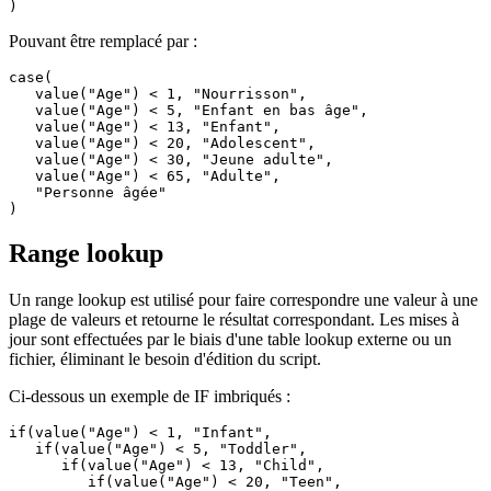
)
Pouvant être remplacé par :
case(

   value("Age") < 1, "Nourrisson",

   value("Age") < 5, "Enfant en bas âge",

   value("Age") < 13, "Enfant",

   value("Age") < 20, "Adolescent",

   value("Age") < 30, "Jeune adulte",

   value("Age") < 65, "Adulte",

   "Personne âgée"

)
Range lookup
Un range lookup est utilisé pour faire correspondre une valeur à une
plage de valeurs et retourne le résultat correspondant. Les mises à
jour sont effectuées par le biais d'une table lookup externe ou un
fichier, éliminant le besoin d'édition du script.
Ci-dessous un exemple de IF imbriqués :
if(value("Age") < 1, "Infant",

   if(value("Age") < 5, "Toddler",

      if(value("Age") < 13, "Child",

         if(value("Age") < 20, "Teen",
