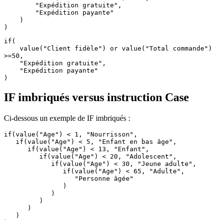
        "Expédition gratuite",

        "Expédition payante"

    )

)
if(

    value("Client fidèle") or value("Total commande") 
>=50,

    "Expédition gratuite",

    "Expédition payante"

)
IF imbriqués versus instruction Case
Ci-dessous un exemple de IF imbriqués :
if(value("Age") < 1, "Nourrisson",

   if(value("Age") < 5, "Enfant en bas âge",

      if(value("Age") < 13, "Enfant",

         if(value("Age") < 20, "Adolescent",

            if(value("Age") < 30, "Jeune adulte",

               if(value("Age") < 65, "Adulte",

                  "Personne âgée"

               )

            )

         )

      )

   )
