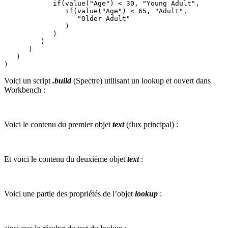
            if(value("Age") < 30, "Young Adult",

               if(value("Age") < 65, "Adult",

                  "Older Adult"

               )

            )

         )

      )

   )

)
Voici un script
.build
(Spectre) utilisant un lookup et ouvert dans
Workbench :
Voici le contenu du premier objet
text
(flux principal) :
Et voici le contenu du deuxième objet
text
:
Voici une partie des propriétés de l’objet
lookup
: