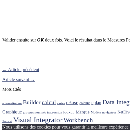
Valider ensuite sur
OK
deux fois. Voici le résultat dans le Measures Por
← Article précédent
Article suivant →
Mots Clés
Data Integ
Builder
calcul
cBase
cplan
colonne
automatisation
cartes
Graphique
Marque
NetDiv
lookup
impression
groupes nommés
Modèle
navigateur
Visual Integrator
Workbench
Tomcat
Nous utilisons des cookies pour vous garantir la meilleure expérience 