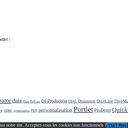
tlet :
rator
date
DI-Production
DiveLine
DiveMa
Dimension
DIAL
Date Roll-up
Portlet
Quic
personnalisation
ProDiver
er
PDF
ODBC
optimisation
sur notre site. Acceptez-vous les cookies non fonctionnels ?
Oui
Non