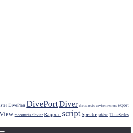
DivePort
Diver
ster
DivePlan
export
droits accès
environnement
script
kView
Rapport
Spectre
raccourcis clavier
TimeSeries
tableau