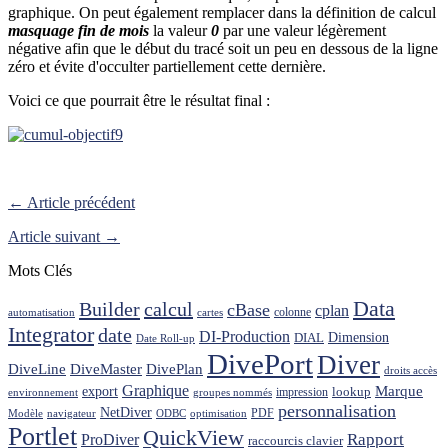
graphique. On peut également remplacer dans la définition de calcul
masquage fin de mois
la valeur
0
par une valeur légèrement
négative afin que le début du tracé soit un peu en dessous de la ligne
zéro et évite d'occulter partiellement cette dernière.
Voici ce que pourrait être le résultat final :
← Article précédent
Article suivant →
Mots Clés
Data
Builder
calcul
cBase
cplan
colonne
automatisation
cartes
Integrator
date
DI-Production
Dimension
DIAL
Date Roll-up
DivePort
Diver
DiveLine
DiveMaster
DivePlan
droits accès
Graphique
Marque
export
lookup
impression
environnement
groupes nommés
personnalisation
NetDiver
PDF
Modèle
navigateur
ODBC
optimisation
Portlet
QuickView
ProDiver
Rapport
raccourcis clavier