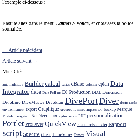
l'exemple ci-dessous :
Ensuite allez dans le menu
Edition > Police
, et choisissez la police
souhaitée.
← Article précédent
Article suivant →
Mots Clés
Data
Builder
calcul
cBase
cplan
colonne
automatisation
cartes
Integrator
date
DI-Production
Dimension
DIAL
Date Roll-up
DivePort
Diver
DiveLine
DiveMaster
DivePlan
droits accès
Graphique
Marque
export
lookup
impression
environnement
groupes nommés
personnalisation
NetDiver
PDF
Modèle
navigateur
ODBC
optimisation
Portlet
QuickView
ProDiver
Rapport
raccourcis clavier
script
Visual
Spectre
TimeSeries
tableau
Tomcat