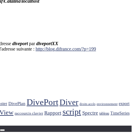
\Catalina\localhost
adresse
diveport
par
diveportXX
l'adresse suivante :
http://blog.difrance.com/?p=199
DivePort
Diver
ster
DivePlan
export
droits accès
environnement
script
kView
Rapport
Spectre
raccourcis clavier
TimeSeries
tableau