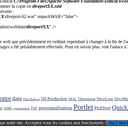
n Tomcat
C:\Program Files\Apache Software Foundation\Tomcat 6\conf
ommer la copie en
diveportXX.xml
uivants :
XX
\diveport-62.war" unpackWAR="false">
ution\webdata\
diveportXX
" />
se web que précédemment en veillant cependant à changer à la fin de l'
ages a été préalablement effectuée. Pour en savoir plus, voir l'astuce à 
rator
date
DI-Production
DiveLine
DiveMa
Dimension
DIAL
Date Roll-up
Portlet
Quic
personnalisation
ProDiver
er
PDF
ODBC
optimisation
sur notre site. Acceptez-vous les cookies non fonctionnels ?
Oui
Non