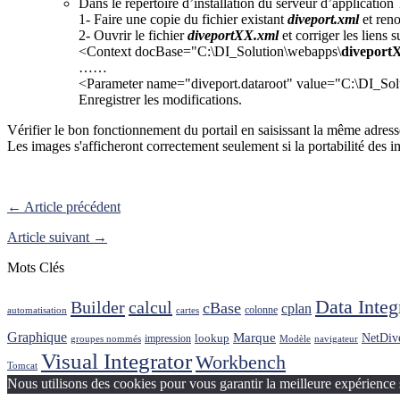
Dans le répertoire d’installation du serveur d’applicatio
1- Faire une copie du fichier existant
diveport.xml
et ren
2- Ouvrir le fichier
diveportXX.xml
et corriger les liens s
<Context docBase="C:\DI_Solution\webapps\
diveport
……
<Parameter name="diveport.dataroot" value="C:\DI_Sol
Enregistrer les modifications.
Vérifier le bon fonctionnement du portail en saisissant la même adres
Les images s'afficheront correctement seulement si la portabilité des im
← Article précédent
Article suivant →
Mots Clés
Data Integ
Builder
calcul
cBase
cplan
colonne
automatisation
cartes
Graphique
Marque
NetDiv
lookup
impression
groupes nommés
Modèle
navigateur
Visual Integrator
Workbench
Tomcat
Nous utilisons des cookies pour vous garantir la meilleure expérience 