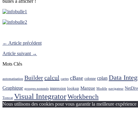
bulles à afficher !
← Article précédent
Article suivant →
Mots Clés
Data Integ
Builder
calcul
cBase
cplan
colonne
automatisation
cartes
Graphique
Marque
NetDiv
lookup
impression
groupes nommés
Modèle
navigateur
Visual Integrator
Workbench
Tomcat
Nous utilisons des cookies pour vous garantir la meilleure expérience 