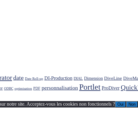
rator
date
DI-Production
DiveLine
DiveMa
Dimension
DIAL
Date Roll-up
Portlet
Quic
personnalisation
ProDiver
er
PDF
ODBC
optimisation
sur notre site. Acceptez-vous les cookies non fonctionnels ?
Oui
Non