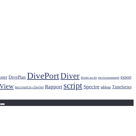
DivePort
Diver
ster
DivePlan
export
droits accès
environnement
script
kView
Rapport
Spectre
raccourcis clavier
TimeSeries
tableau