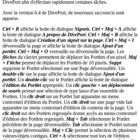
DivePort afin d'effectuer rapidement certaines tâches.
Avec la version 6.4 de DivePort, de nouveaux raccourcis sont
apparus.
Ctrl + B
affiche la boite de dialogue
Signets
.
Ctrl + Maj + A
affiche
la boite de dialogue
A propos de DivePort
.
Ctrl + Maj + B
affiche la
boite de dialogue
Création d'un signet sur la page
.
Ctrl + Maj + I
déverrouille la page et affiche la boite de dialogue
Ajout d'un
portlet
.
Ctrl + Maj + O
verrouille ou déverrouille la page. Les
flèches
du clavier permettent de déplacer les Portlets d'un pixel.
Maj
+ Flèche
permet de déplacer les Portlets de 10 pixels.
Suppr
supprime le Portlet sélectionné sur une Page déverrouillée. Un
double-clic
sur la page affiche la boite de dialogue
Ajout d'un
portlet
. Un
double-clic
sur le Portlet affiche la boite de dialogue
d'
édition du Portlet
appropriée. Un
clic gauche + un déplacement
de souris
permet une sélection de type lasso d'un ensemble de
Portlets. Un
clic droit
sur un Portlet fait apparaitre un menu
contextuel d'édition du Portlet. Un
clic droit
sur une page vide fait
apparaitre un menu contextuel d'édition du contenu de la page. Un
clic droit
sur des Portlets regroupés donne accès au menu contextuel
d'édition des Portlets regroupés.
Maj + Tab
sélectionne le Portlet
précédent de la page déverrouillée.
Tab
sélectionne le Portlet suivant
de la page déverrouillée.
Maj + Clic
permet la sélection de plusieurs
valeurs/objets contigus.
Ctrl + A
sélectionne tout lors de l'édition.