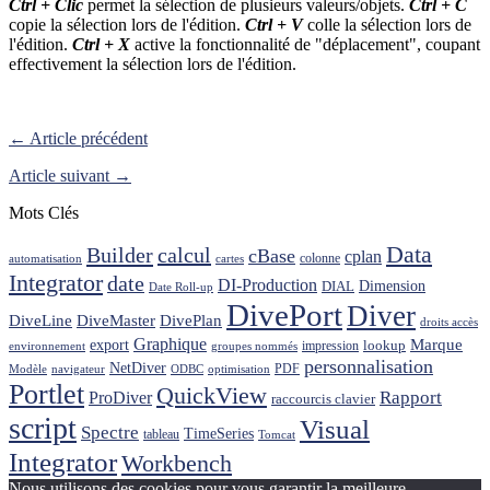
Ctrl + Clic
permet la sélection de plusieurs valeurs/objets.
Ctrl + C
copie la sélection lors de l'édition.
Ctrl + V
colle la sélection lors de
l'édition.
Ctrl + X
active la fonctionnalité de "déplacement", coupant
effectivement la sélection lors de l'édition.
← Article précédent
Article suivant →
Mots Clés
Data
Builder
calcul
cBase
cplan
colonne
automatisation
cartes
Integrator
date
DI-Production
Dimension
DIAL
Date Roll-up
DivePort
Diver
DiveLine
DiveMaster
DivePlan
droits accès
Graphique
Marque
export
lookup
impression
environnement
groupes nommés
personnalisation
NetDiver
PDF
Modèle
navigateur
ODBC
optimisation
Portlet
QuickView
ProDiver
Rapport
raccourcis clavier
script
Visual
Spectre
TimeSeries
tableau
Tomcat
Integrator
Workbench
Nous utilisons des cookies pour vous garantir la meilleure