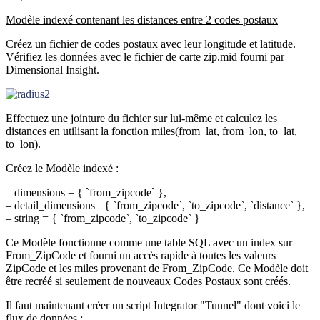
Modèle indexé contenant les distances entre 2 codes postaux
Créez un fichier de codes postaux avec leur longitude et latitude.
Vérifiez les données avec le fichier de carte zip.mid fourni par
Dimensional Insight.
Effectuez une jointure du fichier sur lui-même et calculez les
distances en utilisant la fonction miles(from_lat, from_lon, to_lat,
to_lon).
Créez le Modèle indexé :
– dimensions = { `from_zipcode` },
– detail_dimensions= { `from_zipcode`, `to_zipcode`, `distance` },
– string = { `from_zipcode`, `to_zipcode` }
Ce Modèle fonctionne comme une table SQL avec un index sur
From_ZipCode et fourni un accès rapide à toutes les valeurs
ZipCode et les miles provenant de From_ZipCode. Ce Modèle doit
être recréé si seulement de nouveaux Codes Postaux sont créés.
Il faut maintenant créer un script Integrator "Tunnel" dont voici le
flux de données :