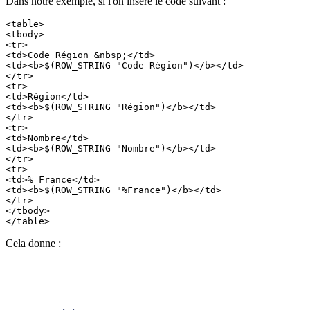
Dans notre exemple, si l'on insère le code suivant :
<table>

<tbody>

<tr>

<td>Code Région &nbsp;</td>

<td><b>$(ROW_STRING "Code Région")</b></td>

</tr>

<tr>

<td>Région</td>

<td><b>$(ROW_STRING "Région")</b></td>

</tr>

<tr>

<td>Nombre</td>

<td><b>$(ROW_STRING "Nombre")</b></td>

</tr>

<tr>

<td>% France</td>

<td><b>$(ROW_STRING "%France")</b></td>

</tr>

</tbody>

</table>
Cela donne :