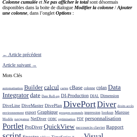
Colonne cumulée
et
Ne pas afficher le total
sont désormais
disponibles dans la boite de dialogue
Modifier la colonne
/
Ajouter
une colonne
, dans l’onglet
Options
:
← Article précédent
Article suivant →
Mots Clés
Data
Builder
calcul
cBase
cplan
colonne
automatisation
cartes
Integrator
date
DI-Production
Dimension
DIAL
Date Roll-up
DivePort
Diver
DiveLine
DiveMaster
DivePlan
droits accès
Graphique
Marque
export
lookup
impression
environnement
groupes nommés
personnalisation
NetDiver
PDF
Modèle
navigateur
ODBC
optimisation
Portlet
QuickView
ProDiver
Rapport
raccourcis clavier
script
Visual
Spectre