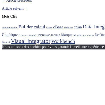
← Article précédent
Article suivant →
Mots Clés
Data Integ
Builder
calcul
cBase
cplan
colonne
automatisation
cartes
Graphique
Marque
NetDiv
lookup
impression
groupes nommés
Modèle
navigateur
Visual Integrator
Workbench
Tomcat
Nous utilisons des cookies pour vous garantir la meilleure expérience 