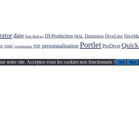
rator
date
DI-Production
DiveLine
DiveMa
Dimension
DIAL
Date Roll-up
Portlet
Quic
personnalisation
ProDiver
er
PDF
ODBC
optimisation
sur notre site. Acceptez-vous les cookies non fonctionnels ?
Oui
Non