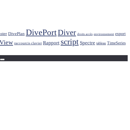
DivePort
Diver
ster
DivePlan
export
droits accès
environnement
script
kView
Rapport
Spectre
raccourcis clavier
TimeSeries
tableau