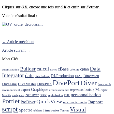
Cliquez sur
OK
, encore une fois sur
OK
et enfin sur
Fermer
.
Voici le résultat final :
← Article précédent
Article suivant →
Mots Clés
Data
Builder
calcul
cBase
cplan
colonne
automatisation
cartes
Integrator
date
DI-Production
Dimension
DIAL
Date Roll-up
DivePort
Diver
DiveLine
DiveMaster
DivePlan
droits accès
Graphique
Marque
export
lookup
impression
environnement
groupes nommés
personnalisation
NetDiver
PDF
Modèle
navigateur
ODBC
optimisation
Portlet
QuickView
ProDiver
Rapport
raccourcis clavier
script
Visual
Spectre
TimeSeries
tableau
Tomcat