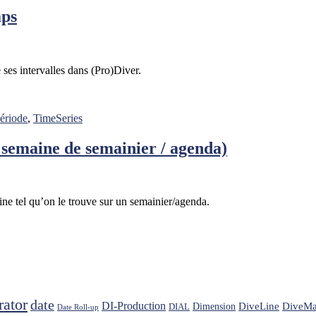
mps
 ses intervalles dans (Pro)Diver.
ériode
,
TimeSeries
semaine de semainier / agenda)
e tel qu’on le trouve sur un semainier/agenda.
rator
date
DI-Production
DiveLine
DiveMa
Dimension
DIAL
Date Roll-up