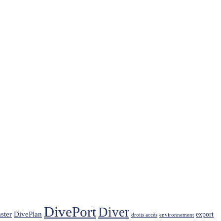
DivePort
Diver
ster
DivePlan
export
droits accès
environnement