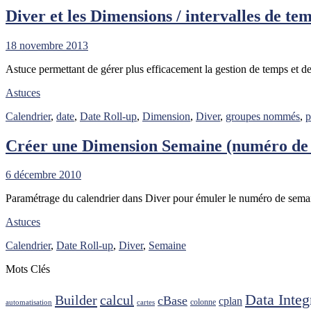
Diver et les Dimensions / intervalles de te
18 novembre 2013
Astuce permettant de gérer plus efficacement la gestion de temps et de
Astuces
Calendrier
,
date
,
Date Roll-up
,
Dimension
,
Diver
,
groupes nommés
,
p
Créer une Dimension Semaine (numéro de 
6 décembre 2010
Paramétrage du calendrier dans Diver pour émuler le numéro de semain
Astuces
Calendrier
,
Date Roll-up
,
Diver
,
Semaine
Mots Clés
Data Integ
Builder
calcul
cBase
cplan
colonne
automatisation
cartes