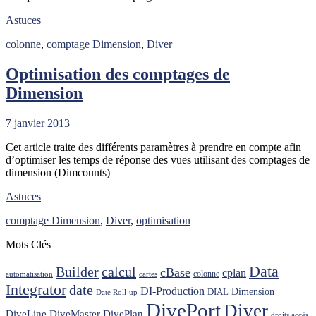
Astuces
colonne
,
comptage Dimension
,
Diver
Optimisation des comptages de
Dimension
7 janvier 2013
Cet article traite des différents paramètres à prendre en compte afin
d’optimiser les temps de réponse des vues utilisant des comptages de
dimension (Dimcounts)
Astuces
comptage Dimension
,
Diver
,
optimisation
Mots Clés
Data
Builder
calcul
cBase
cplan
colonne
automatisation
cartes
Integrator
date
DI-Production
Dimension
DIAL
Date Roll-up
DivePort
Diver
DiveLine
DiveMaster
DivePlan
droits accès