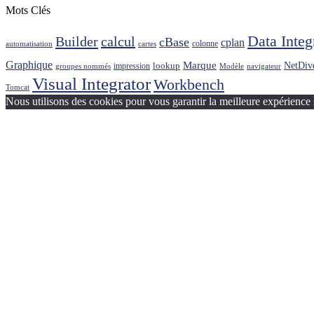
Mots Clés
Data Integ
Builder
calcul
cBase
cplan
colonne
automatisation
cartes
Graphique
Marque
NetDiv
lookup
impression
groupes nommés
Modèle
navigateur
Visual Integrator
Workbench
Tomcat
Nous utilisons des cookies pour vous garantir la meilleure expérience 