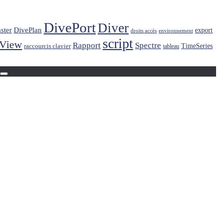
DivePort
Diver
ster
DivePlan
export
droits accès
environnement
script
kView
Rapport
Spectre
raccourcis clavier
TimeSeries
tableau