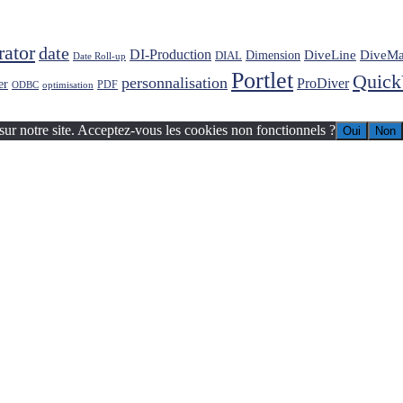
rator
date
DI-Production
DiveLine
DiveMa
Dimension
DIAL
Date Roll-up
Portlet
Quic
personnalisation
ProDiver
er
PDF
ODBC
optimisation
sur notre site. Acceptez-vous les cookies non fonctionnels ?
Oui
Non